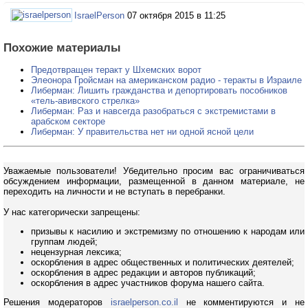
IsraelPerson
07 октября 2015 в 11:25
Похожие материалы
Предотвращен теракт у Шхемских ворот
Элеонора Гройсман на американском радио - теракты в Израиле
Либерман: Лишить гражданства и депортировать пособников
«тель-авивского стрелка»
Либерман: Раз и навсегда разобраться с экстремистами в
арабском секторе
Либерман: У правительства нет ни одной ясной цели
Уважаемые пользователи! Убедительно просим вас ограничиваться
обсуждением информации, размещенной в данном материале, не
переходить на личности и не вступать в перебранки.
У нас категорически запрещены:
призывы к насилию и экстремизму по отношению к народам или
группам людей;
нецензурная лексика;
оскорбления в адрес общественных и политических деятелей;
оскорбления в адрес редакции и авторов публикаций;
оскорбления в адрес участников форума нашего сайта.
Решения модераторов
israelperson.co.il
не комментируются и не