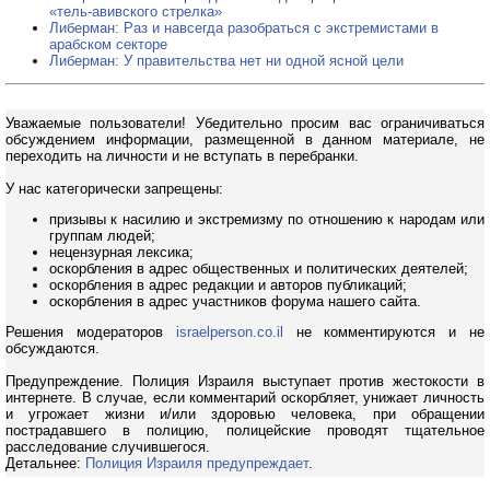
«тель-авивского стрелка»
Либерман: Раз и навсегда разобраться с экстремистами в
арабском секторе
Либерман: У правительства нет ни одной ясной цели
Уважаемые пользователи! Убедительно просим вас ограничиваться
обсуждением информации, размещенной в данном материале, не
переходить на личности и не вступать в перебранки.
У нас категорически запрещены:
призывы к насилию и экстремизму по отношению к народам или
группам людей;
нецензурная лексика;
оскорбления в адрес общественных и политических деятелей;
оскорбления в адрес редакции и авторов публикаций;
оскорбления в адрес участников форума нашего сайта.
Решения модераторов
israelperson.co.il
не комментируются и не
обсуждаются.
Предупреждение. Полиция Израиля выступает против жестокости в
интернете. В случае, если комментарий оскорбляет, унижает личность
и угрожает жизни и/или здоровью человека, при обращении
пострадавшего в полицию, полицейские проводят тщательное
расследование случившегося.
Детальнее:
Полиция Израиля предупреждает
.