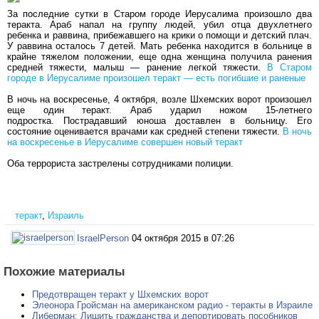
За последние сутки в Старом городе Иерусалима произошло два
теракта. Араб напал на группу людей, убил отца двухлетнего
ребенка и раввина, прибежавшего на крики о помощи и детский плач.
У раввина осталось 7 детей. Мать ребенка находится в больнице в
крайне тяжелом положении, еще одна женщина получила ранения
средней тяжести, малыш — ранение легкой тяжести.
В Старом
городе в Иерусалиме произошел теракт — есть погибшие и раненые
В ночь на воскресенье, 4 октября, возле Шхемских ворот произошел
еще один теракт. Араб ударил ножом 15-летнего
подростка. Пострадавший юноша доставлен в больницу. Его
состояние оценивается врачами как средней степени тяжести.
В ночь
на воскресенье в Иерусалиме совершен новый теракт
Оба террориста застрелены сотрудниками полиции.
теракт
,
Израиль
IsraelPerson
04 октября 2015 в 07:26
Похожие материалы
Предотвращен теракт у Шхемских ворот
Элеонора Гройсман на американском радио - теракты в Израиле
Либерман: Лишить гражданства и депортировать пособников